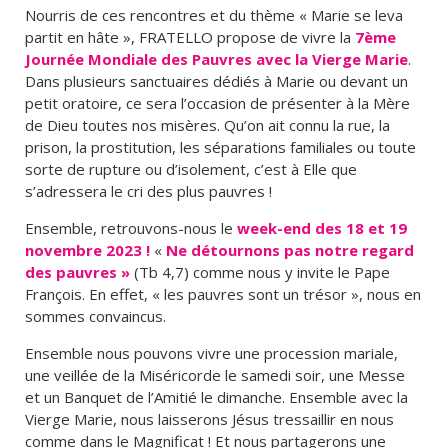
Nourris de ces rencontres et du thème « Marie se leva
partit en hâte », FRATELLO propose de vivre la
7ème
Journée Mondiale des Pauvres avec la Vierge Marie
.
Dans plusieurs sanctuaires dédiés à Marie ou devant un
petit oratoire, ce sera l’occasion de présenter à la Mère
de Dieu toutes nos misères. Qu’on ait connu la rue, la
prison, la prostitution, les séparations familiales ou toute
sorte de rupture ou d’isolement, c’est à Elle que
s’adressera le cri des plus pauvres !
Ensemble, retrouvons-nous le
week-end des 18 et 19
novembre 2023 !
«
Ne détournons pas notre regard
des pauvres »
(Tb 4,7) comme nous y invite le Pape
François. En effet, « les pauvres sont un trésor », nous en
sommes convaincus.
Ensemble nous pouvons vivre une procession mariale,
une veillée de la Miséricorde le samedi soir, une Messe
et un Banquet de l’Amitié le dimanche. Ensemble avec la
Vierge Marie, nous laisserons Jésus tressaillir en nous
comme dans le Magnificat ! Et nous partagerons une