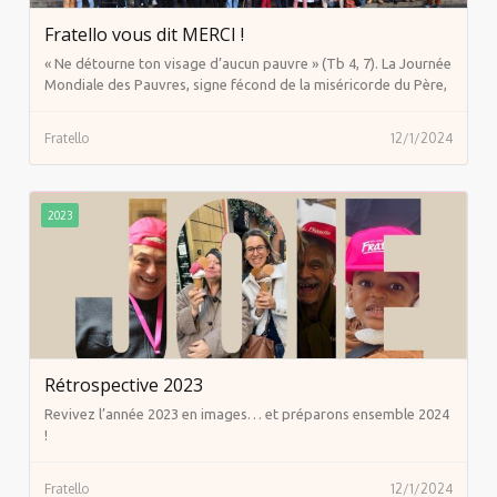
Fratello vous dit MERCI !
« Ne détourne ton visage d’aucun pauvre » (Tb 4, 7). La Journée
Mondiale des Pauvres, signe fécond de la miséricorde du Père,
a lieu pour la septième fois afin de soutenir la marche de nos
communautés. C’est un rendez-vous que l’Église enracine
Fratello
12/1/2024
progressivement dans sa pastorale, pour découvrir toujours
mieux le contenu central de l’Évangile.
2023
Rétrospective 2023
Revivez l’année 2023 en images… et préparons ensemble 2024
!
Fratello
12/1/2024