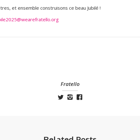
utres, et ensemble construisons ce beau Jubilé !
bile2025@wearefratello.org
Fratello
Related Posts