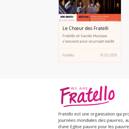
Le Chœur des Fratelli
Fratello et Sacrée Musique
s’unissent pour un projet inédit
👉🏻 créer un chœur de Gospel
avec des personnes de tous
Fratello
9/25/2015
horizons qui se produira en 2025
en France et à Rome ! 🤩
Fratello est une organisation qui p
Journées mondiales des pauvres, au
d'une Eglise pauvre pour les pauvre