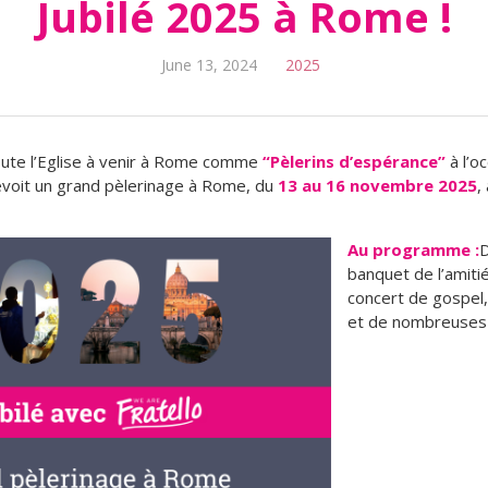
Jubilé 2025 à Rome !
June 13, 2024
2025
toute l’Eglise à venir à Rome comme
“Pèlerins d’espérance”
à l’oc
évoit un grand pèlerinage à Rome, du
13 au 16 novembre 2025
,
Au programme :
D
banquet de l’amitié
concert de gospel
et de nombreuses 