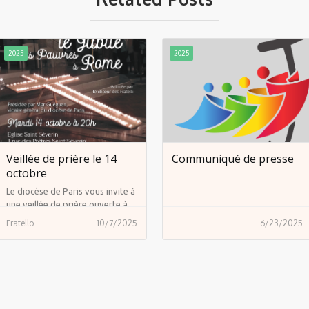
2025
2025
Veillée de prière le 14
Communiqué de presse
octobre
Le diocèse de Paris vous invite à
une veillée de prière ouverte à
tous, mardi 14 octobre, à l’église
Fratello
10/7/2025
6/23/2025
Saint-Séverin.